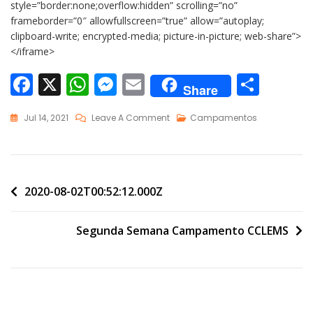
style=”border:none;overflow:hidden” scrolling=”no”
frameborder=”0″ allowfullscreen=”true” allow=”autoplay;
clipboard-write; encrypted-media; picture-in-picture; web-share”>
</iframe>
F
X
W
M
E
C
Share
ac
h
e
m
o
Jul 14, 2021
Leave A Comment
Campamentos
e
at
ss
ai
m
b
s
e
l
p
o
A
n
ar
o
p
g
ti
2020-08-02T00:52:12.000Z
k
p
er
r
Segunda Semana Campamento CCLEMS