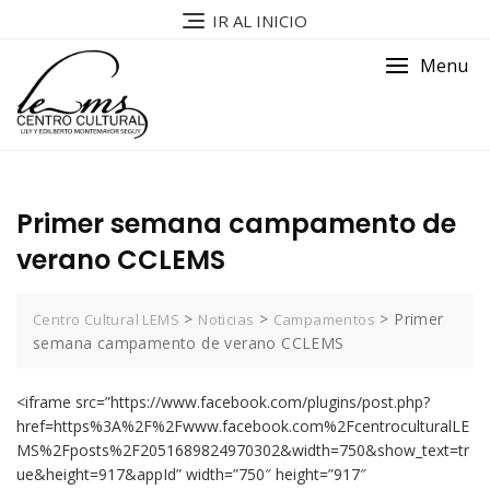
IR AL INICIO
Menu
Primer semana campamento de
verano CCLEMS
>
>
>
Primer
Centro Cultural LEMS
Noticias
Campamentos
semana campamento de verano CCLEMS
<iframe src=”https://www.facebook.com/plugins/post.php?
href=https%3A%2F%2Fwww.facebook.com%2FcentroculturalLE
MS%2Fposts%2F2051689824970302&width=750&show_text=tr
ue&height=917&appId” width=”750″ height=”917″