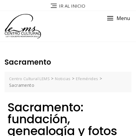
IR AL INICIO
Menu
Sacramento
>
>
>
Centro Cultural LEMS
Noticias
Efemérides
Sacramento
Sacramento:
fundación,
genealogía y fotos