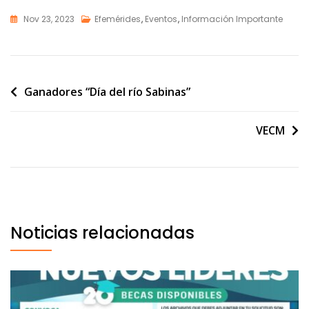
ac
h
e
m
o
Nov 23, 2023
Efemérides
,
Eventos
,
Información Importante
e
at
ss
ai
m
b
s
e
l
p
o
A
n
ar
o
p
g
ti
Ganadores “Día del río Sabinas”
k
p
er
r
VECM
Noticias relacionadas