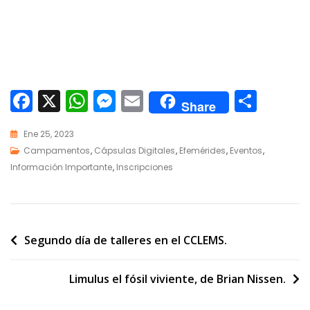
F
X
W
M
E
C
Share
ac
h
e
m
o
Ene 25, 2023
e
at
ss
ai
m
Campamentos
,
Cápsulas Digitales
,
Efemérides
,
Eventos
,
b
s
e
l
p
Información Importante
,
Inscripciones
o
A
n
ar
o
p
g
ti
k
p
er
r
Segundo día de talleres en el CCLEMS.
Limulus el fósil viviente, de Brian Nissen.