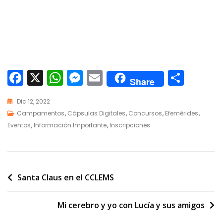
F
X
W
M
E
C
Share
ac
h
e
m
o
Dic 12, 2022
e
at
ss
ai
m
Campamentos
,
Cápsulas Digitales
,
Concursos
,
Efemérides
,
b
s
e
l
p
Eventos
,
Información Importante
,
Inscripciones
o
A
n
ar
o
p
g
ti
k
p
er
r
Santa Claus en el CCLEMS
Mi cerebro y yo con Lucía y sus amigos