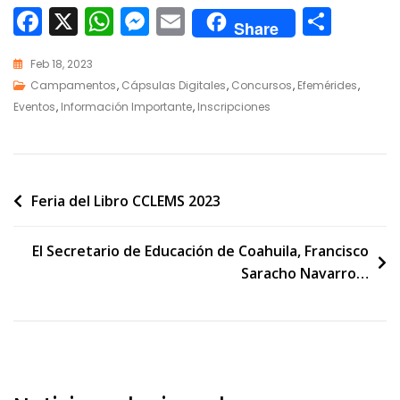
F
X
W
M
E
C
Share
ac
h
e
m
o
Feb 18, 2023
e
at
ss
ai
m
Campamentos
,
Cápsulas Digitales
,
Concursos
,
Efemérides
,
b
s
e
l
p
Eventos
,
Información Importante
,
Inscripciones
o
A
n
ar
o
p
g
ti
k
p
er
r
Feria del Libro CCLEMS 2023
El Secretario de Educación de Coahuila, Francisco
Saracho Navarro…