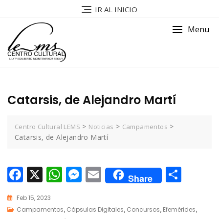
IR AL INICIO
Menu
Catarsis, de Alejandro Martí
>
>
>
Centro Cultural LEMS
Noticias
Campamentos
Catarsis, de Alejandro Martí
F
X
W
M
E
C
Share
ac
h
e
m
o
Feb 15, 2023
e
at
ss
ai
m
Campamentos
,
Cápsulas Digitales
,
Concursos
,
Efemérides
,