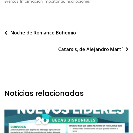
b
s
e
l
p
Eventos
,
Información Importante
,
Inscripciones
o
A
n
ar
o
p
g
ti
k
p
er
r
Noche de Romance Bohemio
Catarsis, de Alejandro Martí
Noticias relacionadas