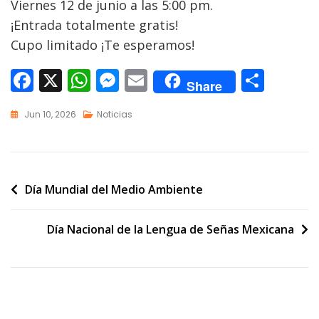
Viernes 12 de junio a las 5:00 pm.
¡Entrada totalmente gratis!
Cupo limitado ¡Te esperamos!
F
X
W
M
E
C
Share
ac
h
e
m
o
Jun 10, 2026
Noticias
e
at
ss
ai
m
b
s
e
l
p
o
A
n
ar
o
p
g
ti
Día Mundial del Medio Ambiente
k
p
er
r
Día Nacional de la Lengua de Señas Mexicana