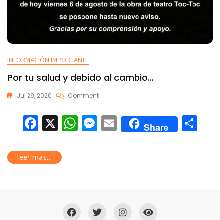
INFORMACIÓN IMPORTANTE
Por tu salud y debido al cambio…
Jul 29, 2020
Comment
F
X
W
M
E
C
Share
ac
h
e
m
o
e
at
ss
ai
m
leer mas...
b
s
e
l
p
o
A
n
ar
o
p
g
ti
k
p
er
r